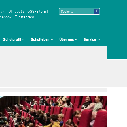
Suchen
akt
|
Office365
|
GSS-Intern
|
cebook
|
Instagram
nach:
Schulprofil
Schulleben
Über uns
Service