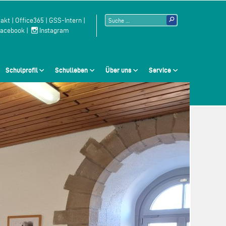
Suchen
akt
|
Office365
|
GSS-Intern
|
acebook
|
Instagram
nach:
Schulprofil
Schulleben
Über uns
Service