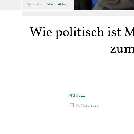
Sie sind hier:
Start
»
Aktuell
Wie politisch ist 
zum
AKTUELL
14. März 2022