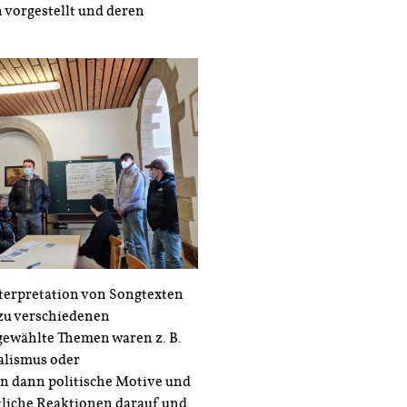
 vorgestellt und deren
nterpretation von Songtexten
 zu verschiedenen
ewählte Themen waren z. B.
alismus oder
en dann politische Motive und
ftliche Reaktionen darauf und