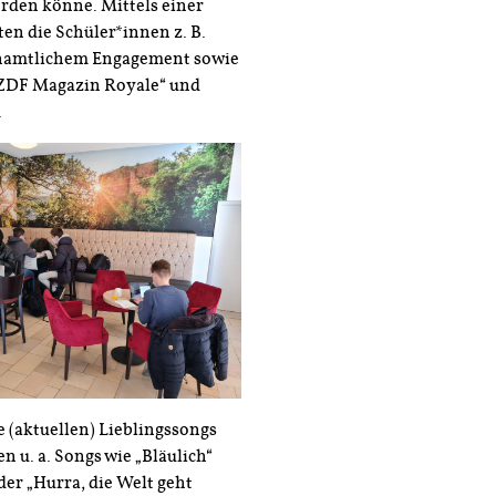
erden könne. Mittels einer
rten die Schüler*innen z. B.
enamtlichem Engagement sowie
„ZDF Magazin Royale“ und
.
 (aktuellen) Lieblingssongs
n u. a. Songs wie „Bläulich“
er „Hurra, die Welt geht