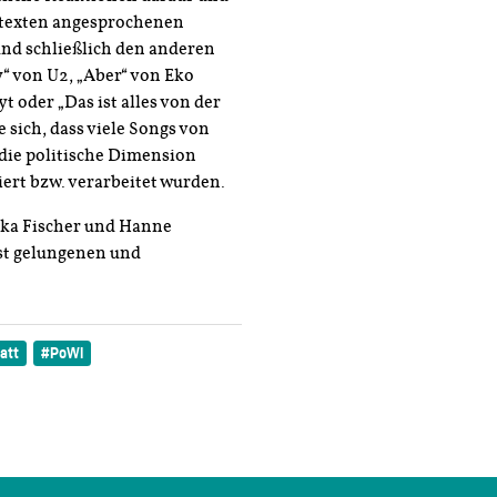
gtexten angesprochenen
und schließlich den anderen
“ von U2, „Aber“ von Eko
 oder „Das ist alles von der
 sich, dass viele Songs von
die politische Dimension
ert bzw. verarbeitet wurden.
ika Fischer und Hanne
st gelungenen und
att
PoWi