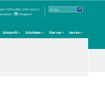
Suchen
akt
|
Office365
|
GSS-Intern
|
acebook
|
Instagram
nach:
Schulprofil
Schulleben
Über uns
Service