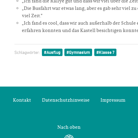
„Ich fand die Rallye gut und dass wir viel über die Ze
„Die Busfahrt war etwas lang, aber es gab sehr viel z
viel Zeit.“
„Ich fand es cool, dass wir auch außerhalb der Schule
erfahren konnten und das Kastell besichtigen konnt
Ausflug
Gymnasium
Klasse 7
Schlagwörter:
Kontakt
Datenschutzhinweise
Impressum
Nach oben