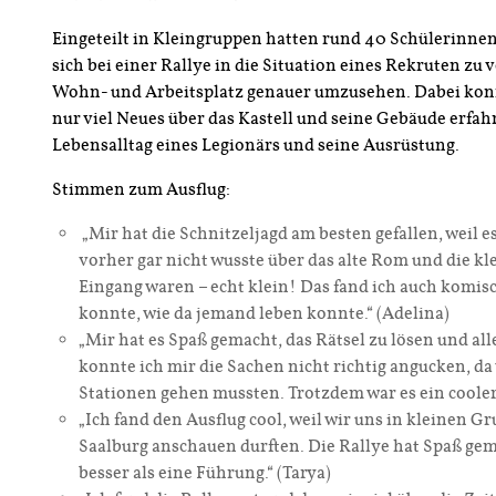
Eingeteilt in Kleingruppen hatten rund 40 Schülerinne
sich bei einer Rallye in die Situation eines Rekruten zu
Wohn- und Arbeitsplatz genauer umzusehen. Dabei konn
nur viel Neues über das Kastell und seine Gebäude erfa
Lebensalltag eines Legionärs und seine Ausrüstung.
Stimmen zum Ausflug:
„Mir hat die Schnitzeljagd am besten gefallen, weil 
vorher gar nicht wusste über das alte Rom und die kl
Eingang waren – echt klein! Das fand ich auch komisc
konnte, wie da jemand leben konnte.“ (Adelina)
„Mir hat es Spaß gemacht, das Rätsel zu lösen und al
konnte ich mir die Sachen nicht richtig angucken, d
Stationen gehen mussten. Trotzdem war es ein cooler 
„Ich fand den Ausflug cool, weil wir uns in kleinen G
Saalburg anschauen durften. Die Rallye hat Spaß gema
besser als eine Führung.“ (Tarya)