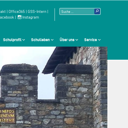
Suchen
akt
|
Office365
|
GSS-Intern
|
acebook
|
Instagram
nach:
Schulprofil
Schulleben
Über uns
Service