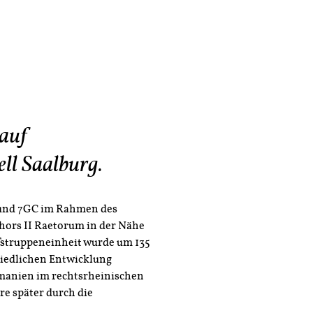
 auf
ll Saalburg.
 und 7GC im Rahmen des
ohors II Raetorum in der Nähe
fstruppeneinheit wurde um 135
 friedlichen Entwicklung
anien im rechtsrheinischen
re später durch die