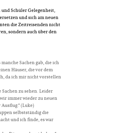
n und Schüler Gelegenheit,
 versetzen und sich am neuen
ten die Zeitreisenden nicht
hren, sondern auch über den
es manche Sachen gab, die ich
einen Häuser, die vor dem
h, da ich mir nicht vorstellen
le Sachen zu sehen. Leider
a wir immer wieder zu neuen
Ausflug.“ (Luke)
ruppen selbstständig die
cht und ich finde, es war