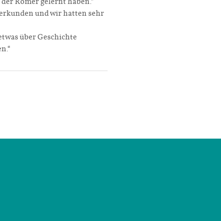
it der Römer gelernt haben.“
u erkunden und wir hatten sehr
 etwas über Geschichte
en.“