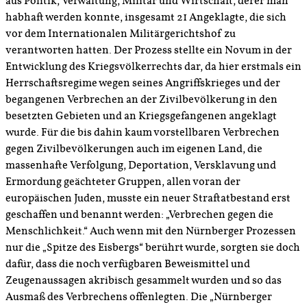
aus Politik, Verwaltung, Militär und Wirtschaft, derer man
habhaft werden konnte, insgesamt 21 Angeklagte, die sich
vor dem Internationalen Militärgerichtshof zu
verantworten hatten. Der Prozess stellte ein Novum in der
Entwicklung des Kriegsvölkerrechts dar, da hier erstmals ein
Herrschaftsregime wegen seines Angriffskrieges und der
begangenen Verbrechen an der Zivilbevölkerung in den
besetzten Gebieten und an Kriegsgefangenen angeklagt
wurde. Für die bis dahin kaum vorstellbaren Verbrechen
gegen Zivilbevölkerungen auch im eigenen Land, die
massenhafte Verfolgung, Deportation, Versklavung und
Ermordung geächteter Gruppen, allen voran der
europäischen Juden, musste ein neuer Straftatbestand erst
geschaffen und benannt werden: „Verbrechen gegen die
Menschlichkeit.“ Auch wenn mit den Nürnberger Prozessen
nur die „Spitze des Eisbergs“ berührt wurde, sorgten sie doch
dafür, dass die noch verfügbaren Beweismittel und
Zeugenaussagen akribisch gesammelt wurden und so das
Ausmaß des Verbrechens offenlegten. Die „Nürnberger