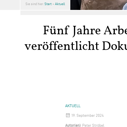
Sie sind hier:
Start
»
Aktuell
Fünf Jahre Arbe
veröffentlicht Do
AKTUELL
19. September 2024
Autor(en)
: Peter Ströbel