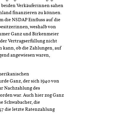
e beiden Verkäuferinnen sahen
hland finanzieren zu können.
m die NSDAP Einfluss auf die
besitzerinnen, weshalb von
ehmer Ganz und Birkenmeier
er Vertragserfüllung nicht
n kann, ob die Zahlungen, auf
ngend angewiesen waren,
merikanischen
urde Ganz, der sich 1940 von
zur Nachzahlung des
worden war. Auch hier zog Ganz
se Schwabacher, die
957 die letzte Ratenzahlung