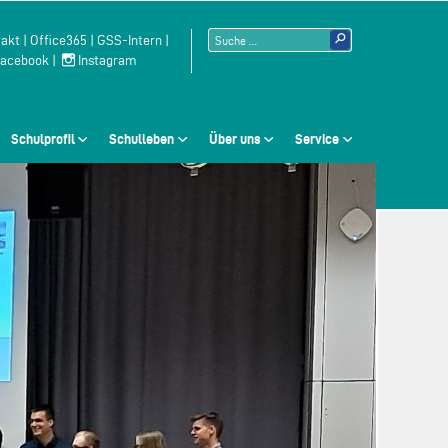
Suchen
akt
|
Office365
|
GSS-Intern
|
acebook
|
Instagram
nach:
Schulprofil
Schulleben
Über uns
Service