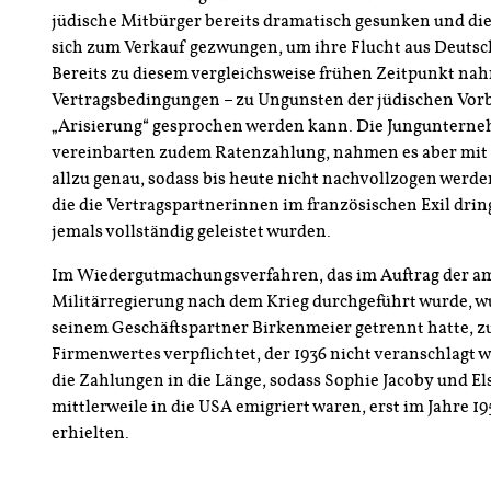
jüdische Mitbürger bereits dramatisch gesunken und di
sich zum Verkauf gezwungen, um ihre Flucht aus Deutsc
Bereits zu diesem vergleichsweise frühen Zeitpunkt nah
Vertragsbedingungen – zu Ungunsten der jüdischen Vor
„Arisierung“ gesprochen werden kann. Die Junguntern
vereinbarten zudem Ratenzahlung, nahmen es aber mit d
allzu genau, sodass bis heute nicht nachvollzogen werde
die die Vertragspartnerinnen im französischen Exil dri
jemals vollständig geleistet wurden.
Im Wiedergutmachungsverfahren, das im Auftrag der a
Militärregierung nach dem Krieg durchgeführt wurde, w
seinem Geschäftspartner Birkenmeier getrennt hatte, 
Firmenwertes verpflichtet, der 1936 nicht veranschlagt 
die Zahlungen in die Länge, sodass Sophie Jacoby und El
mittlerweile in die USA emigriert waren, erst im Jahre 1
erhielten.