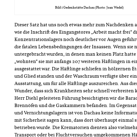
Bild 1 Gedenkstätte Dachau (Photo: Joan Wedel)
Dieser Satz hat uns noch etwas mehr zum Nachdenken a
wie die Inschrift des Eingangstores „Arbeit macht frei“ 
Konzentrationslagers noch deutlicher vor Augen geführ
die fatalen Lebensbedingungen der Insassen. Wenn sie n
untergebracht wurden, in denen man keinen Platz hatte
„wohnten“ sie mit anfangs 207 weiteren Häftlingen in ei
ausgestattet war. Die Häftlinge schliefen in hölzernen Et
und Glied standen und der Waschraum verfügte über ei
Ausstattung, um für alle Häftlinge auszureichen. Aus di
Wunder, dass sich Krankheiten sehr schnell verbreiten
Herr Diehl geleiteten Führung besichtigten wir die Barack
Brennöfen und die Gaskammern befanden. Im Gegensat
und Vernichtungslagern ist von Dachau keine Informat
mit Sicherheit sagen kann, dass dort überhaupt einmal
betrieben wurde. Die Krematorien dienten also vielmehr
Transport oder bei Fluchtversuchen umgekommenen Häft