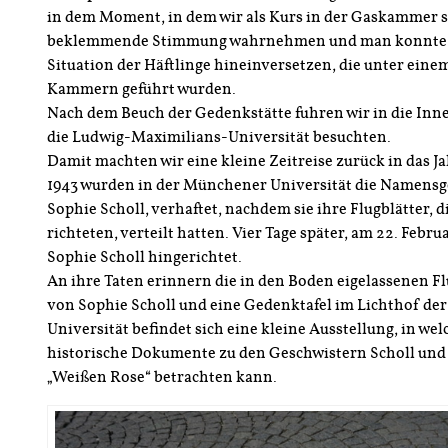
in dem Moment, in dem wir als Kurs in der Gaskammer 
beklemmende Stimmung wahrnehmen und man konnte si
Situation der Häftlinge hineinversetzen, die unter eine
Kammern geführt wurden.
Nach dem Beuch der Gedenkstätte fuhren wir in die Inn
die Ludwig-Maximilians-Universität besuchten.
Damit machten wir eine kleine Zeitreise zurück in das J
1943 wurden in der Münchener Universität die Namensg
Sophie Scholl, verhaftet, nachdem sie ihre Flugblätter, 
richteten, verteilt hatten. Vier Tage später, am 22. Febr
Sophie Scholl hingerichtet.
An ihre Taten erinnern die in den Boden eigelassenen Fl
von Sophie Scholl und eine Gedenktafel im Lichthof der 
Universität befindet sich eine kleine Ausstellung, in w
historische Dokumente zu den Geschwistern Scholl und
„Weißen Rose“ betrachten kann.