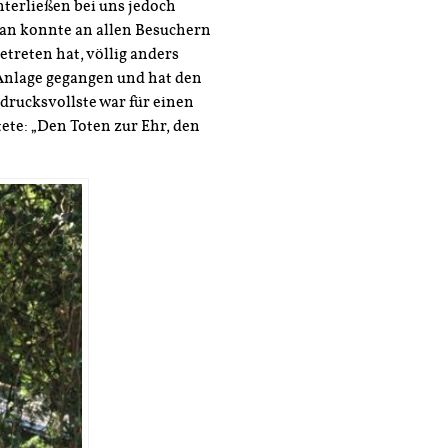
terließen bei uns jedoch
an konnte an allen Besuchern
treten hat, völlig anders
e Anlage gegangen und hat den
ndrucksvollste war für einen
utete: „Den Toten zur Ehr, den