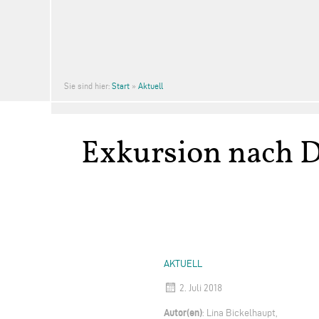
Sie sind hier:
Start
»
Aktuell
Exkursion nach 
AKTUELL
2. Juli 2018
Autor(en)
: Lina Bickelhaupt,