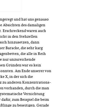
ngeregt und hat uns genauso
die Absichten des damaligen
t. Erschreckend waren auch
icht in den Stehzellen
 sich hinzusetzen, dann
ner Baracke, die sehr karg
agenbetten, die alle in Reih
ne nur unzureichende
esen Gründen war es kein
 konnten. Am Ende unserer von
e X, in der sich die
z zu anderen Konzentrations-
ion vorhanden, durch die man
 systematische Vernichtung
 dafür, zum Beispiel die beim
linge zu beseitigen. Gerade