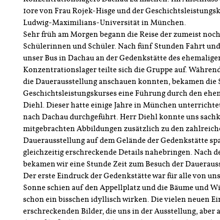
10re von Frau Rojek-Hisge und der Geschichtsleistungsk
Ludwig-Maximilians-Universität in München.
Sehr früh am Morgen begann die Reise der zumeist noch
Schülerinnen und Schüler. Nach fünf Stunden Fahrt un
unser Bus in Dachau an der Gedenkstätte des ehemalige
Konzentrationslager teilte sich die Gruppe auf. Während
die Dauerausstellung anschauen konnten, bekamen die 
Geschichtsleistungskurses eine Führung durch den ehem
Diehl. Dieser hatte einige Jahre in München unterrich
nach Dachau durchgeführt. Herr Diehl konnte uns sach
mitgebrachten Abbildungen zusätzlich zu den zahlreich
Dauerausstellung auf dem Gelände der Gedenkstätte sp
gleichzeitig erschreckende Details nahebringen. Nach 
bekamen wir eine Stunde Zeit zum Besuch der Dauerauss
Der erste Eindruck der Gedenkstätte war für alle von uns 
Sonne schien auf den Appellplatz und die Bäume und Wie
schon ein bisschen idyllisch wirken. Die vielen neuen E
erschreckenden Bilder, die uns in der Ausstellung, abe