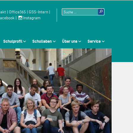
Suchen
akt
|
Office365
|
GSS-Intern
|
acebook
|
Instagram
nach:
Schulprofil
Schulleben
Über uns
Service