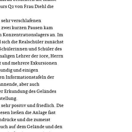
urs Q2 von Frau Diehl die
 sehr verschlafenen
d zwei kurzen Pausen kam
n Konzentrationslagers an. Im
 sich die Realschüler zunächst
Schülerinnen und Schüler des
aligen Lehrer der 10re, Herrn
tet und mehrere Exkursionen
kundig und einigen
en Informationstafeln der
annende, aber auch
der Erkundung des Geländes
tellung.
sehr positiv und friedlich. Die
sen ließen die Anlage fast
indrücke und die zumeist
r auch auf dem Gelände und den