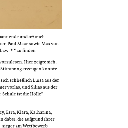
spannende und oft auch
uer, Paul Maar sowie Max von
bzw.!!!“ zu finden.
orzulesen. Hier zeigte sich,
de Stimmung erzeugen konnte.
ch schließlich Luisa aus der
er vorlas, und Silias aus der
. Schule ist die Hölle“
y, Esra, Klara, Katharina,
in dabei, die aufgrund ihrer
 -sieger am Wettbewerb