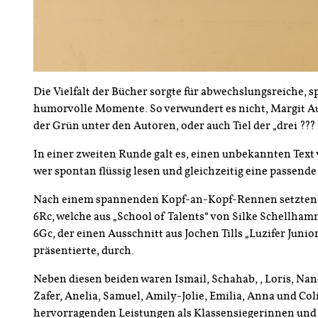
Die Vielfalt der Bücher sorgte für abwechslungsreiche, 
humorvolle Momente. So verwundert es nicht, Margit A
der Grün unter den Autoren, oder auch Tiel der „drei ??? 
In einer zweiten Runde galt es, einen unbekannten Text v
wer spontan flüssig lesen und gleichzeitig eine passen
Nach einem spannenden Kopf-an-Kopf-Rennen setzten si
6Rc, welche aus „School of Talents“ von Silke Schellhamm
6Gc, der einen Ausschnitt aus Jochen Tills „Luzifer Junior
präsentierte, durch.
Neben diesen beiden waren Ismail, Schahab,, Loris, Nanc
Zafer, Anelia, Samuel, Amily-Jolie, Emilia, Anna und Col
hervorragenden Leistungen als Klassensiegerinnen und