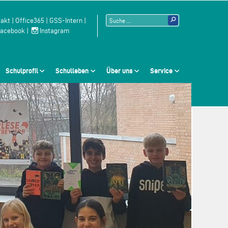
Suchen
akt
|
Office365
|
GSS-Intern
|
acebook
|
Instagram
nach:
Schulprofil
Schulleben
Über uns
Service