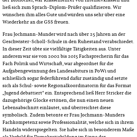
der Bibliothel, war Klassenlehrer von Intensivklassen und
ließ sich zum Sprach-Diplom-Prüfer qualifizieren. Wir
wünschen ihm alles Gute und würden uns sehr über eine
Wiederkehr an die GSS freuen.
Frau Jochmann-Munder wird nach über 25 Jahren an der
Geschwister-Scholl-Schule in den Ruhestand verabschiedet.
In dieser Zeit übte sie vielfältige Tätigkeiten aus. Unter
anderem war sie von 2002 bis 2015 Fachsprecherin für das
Fach Politik und Wirtschaft, war abgeordnet für die
Aufgabengewinnung des Landesabiturs in PoWi und
schließlich sogar federführend dafür zuständig und setzte
sich als Schul- sowie Regionalkoordinatorin für das Format
„Jugend debattiert“ ein. Entsprechend ließ Herr Stricker die
dazugehörige Glocke ertönen, die nun einen neuen
Lebensabschnitt einläutet, und überreichtet diese
symbolisch. Zudem betonte er Frau Jochmann-Munders
Fachkompetenz sowie Professionalität, welche sich in ihrem
Handeln widerspiegelten. Sie habe sich in besonderem Maße