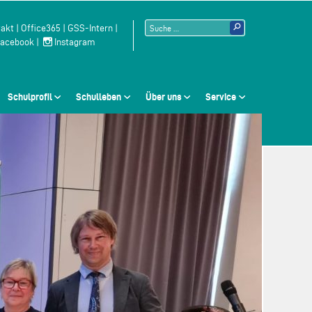
Suchen
akt
|
Office365
|
GSS-Intern
|
acebook
|
Instagram
nach:
Schulprofil
Schulleben
Über uns
Service