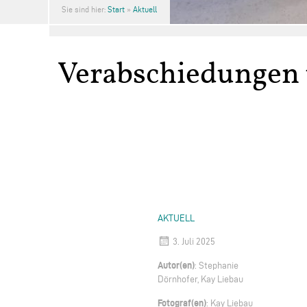
Sie sind hier:
Start
»
Aktuell
Verabschiedungen 
AKTUELL
3. Juli 2025
Autor(en)
: Stephanie
Dörnhofer, Kay Liebau
Fotograf(en)
: Kay Liebau