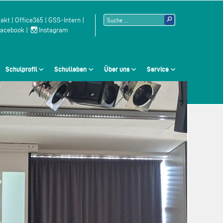
Suchen
akt
|
Office365
|
GSS-Intern
|
acebook
|
Instagram
nach:
Schulprofil
Schulleben
Über uns
Service