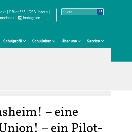
Suchen
akt
|
Office365
|
GSS-Intern
|
acebook
|
Instagram
nach:
Schulprofil
Schulleben
Über uns
Service
sheim! – eine
nion! – ein Pilot-