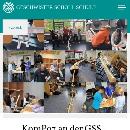
KomPo7 an der GSS –