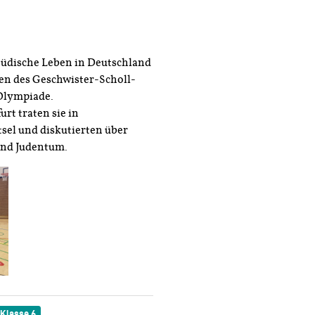
s jüdische Leben in Deutschland
men des Geschwister-Scholl-
Olympiade.
t traten sie in
sel und diskutierten über
und Judentum.
Klasse 6