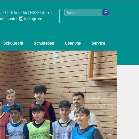
Suchen
akt
|
Office365
|
GSS-Intern
|
acebook
|
Instagram
nach:
Schulprofil
Schulleben
Über uns
Service