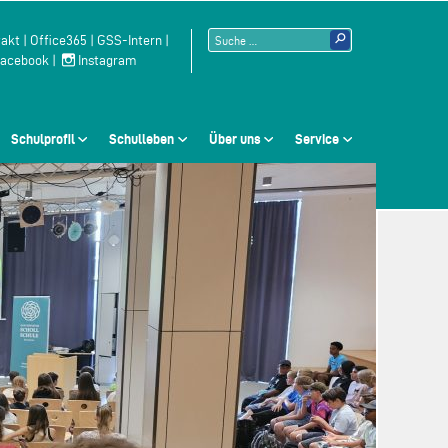
Suchen
akt
|
Office365
|
GSS-Intern
|
acebook
|
Instagram
nach:
Schulprofil
Schulleben
Über uns
Service