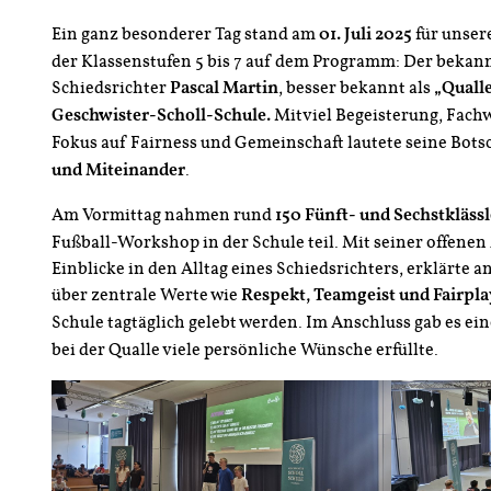
Ein ganz besonderer Tag stand am
01. Juli 2025
für unser
der Klassenstufen 5 bis 7 auf dem Programm: Der bekan
Schiedsrichter
Pascal Martin
, besser bekannt als
„Quall
Geschwister-Scholl-Schule.
Mitviel Begeisterung, Fach
Fokus auf Fairness und Gemeinschaft lautete seine Bots
und Miteinander
.
Am Vormittag nahmen rund
150 Fünft- und Sechstklässl
Fußball-Workshop in der Schule teil. Mit seiner offene
Einblicke in den Alltag eines Schiedsrichters, erklärte 
über zentrale Werte wie
Respekt, Teamgeist und Fairpla
Schule tagtäglich gelebt werden. Im Anschluss gab es ei
bei der Qualle viele persönliche Wünsche erfüllte.