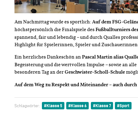
Am Nachmittag wurde es sportlich:
Auf dem FSG-Gelän
höchstpersönlich die Finalspiele des
Fußballturniers der
spannend, fair und lebendig – und durch Qualles profess
Highlight für Spielerinnen, Spieler und Zuschauerinnen
Ein herzliches Dankeschön an
Pascal Martin alias Quall
Begeisterung und die wertvollen Impulse – sowie an alle 
besonderen Tag an der
Geschwister-Scholl-Schule
mögli
Auf dem Weg zu Respekt und Miteinander – auch durch 
Klasse 5
Klasse 6
Klasse 7
Sport
Schlagwörter: