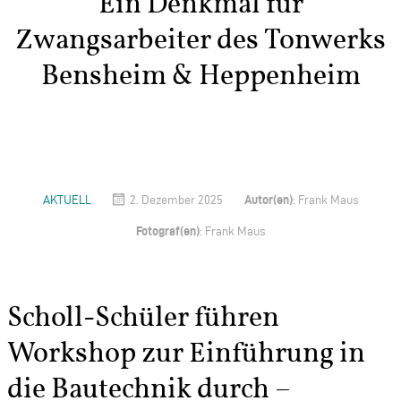
Ein Denkmal für
Zwangsarbeiter des Tonwerks
Bensheim & Heppenheim
Autor(en)
AKTUELL
2. Dezember 2025
: Frank Maus
Fotograf(en)
: Frank Maus
Scholl-Schüler führen
Workshop zur Einführung in
die Bautechnik durch –