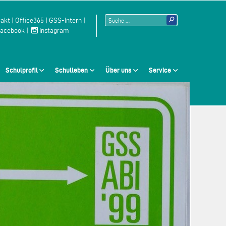
Suchen
akt
|
Office365
|
GSS-Intern
|
acebook
|
Instagram
nach:
Schulprofil
Schulleben
Über uns
Service