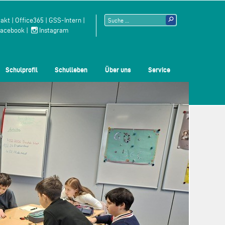
Suchen
akt
|
Office365
|
GSS-Intern
|
acebook
|
Instagram
nach:
Schulprofil
Schulleben
Über uns
Service